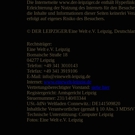
Die Internetseite www.der-leipziger.de enthält Hyperlinks
Erleichterung der Nutzung des Internets für den Besuch
die Inhalte und Informationen dieser Seiten keinerlei Ver
erfolgt auf eigenes Risiko des Besuchers.
© DER LEIPZIGER/Eine Welt e.V. Leipzig, Deutschland,
Rechtsträger:
Eine Welt e.V. Leipzig
Bornaische Straße 18
04277 Leipzig
Telefon: +49 341 3010143
Telefax: +49 341 3919106
E-Mail: info@einewelt-leipzig.de
Internet:
www.einewelt-leipzig.de
Vertretungsberechtigter Vorstand:
siehe hier
Registergericht: Amtsgericht Leipzig
Steuernummer: 231/140/03344
USt.-IdNr Weltladen Connewitz.: DE141509820
Inhaltliche Verantwortlicher (gemäß § 10 Abs. 3 MDStV
Technische Unterstützung: Computer Leipzig
Fotos: Eine Welt e.V. Leipzig